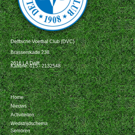
Delftsche Voetbal Club (DVC)
Brasserskade 238
2616 LA Delft
Kantine: 015 - 2132548
Home
Nieuws
Activiteiten
Wedstrijdschema
Senioren