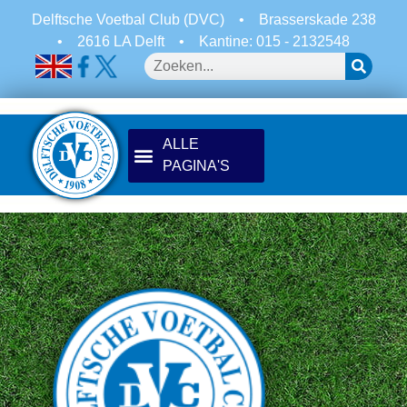
Delftsche Voetbal Club (DVC)
•
Brasserskade 238
•
2616 LA Delft
•
Kantine: 015 - 2132548