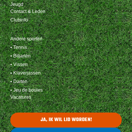
Jeugd
Contact & Leden
Clubinfo
Andere sporten
• Tennis
• Biljarten
• Vissen
• Klaverjassen
• Darten
• Jeu de boules
Vacatures
JA, IK WIL LID WORDEN!