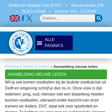
Delftsche Voetbal Club (DVC)
•
Brasserskade 238
•
2616 LA Delft
•
Kantine: 015 - 2132548
Home
Contact & Leden
»
»
Aanmelding nieuwe leden
AANMELDING NIEUWE LEDEN
Wil jij ook komen voetballen bij de leukste voetbalclub uit
Delft en omgeving schrijf je dan nu in. Onze visie is dat
iedereen: jong, oud, mensen met een beperking moeten
kunnen voetballen, uiteraard onder toezicht van onze
trainers en leiders. DVC staat ook voor sportiviteit en