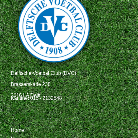
Delftsche Voetbal Club (DVC)
Brasserskade 238
2616 LA Delft
Kantine: 015 - 2132548
Home