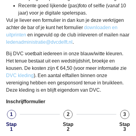
Recente goed lijkende (pas)foto of selfie (vanaf 10
jaar) voor je digitale spelerspas.
Vul je liever een formulier in dan kun je deze verkrijgen
achter de bar of je kunt het formulier
downloaden en
uitprinten
en ingevuld op de club inleveren of mailen naar
ledenadministratie@dvcdelft.nl
.
Bij DVC voetbalt iedereen in onze blauw/witte kleuren.
Het tenue bestaat uit een wedstrijdshirt, broekje en
kousen. De kosten zijn € 64,50 (voor meer informatie zie
DVC kleding
). Een aantal elftallen binnen onze
vereniging hebben een gesponsord tenue in bruikleen.
Deze kleding is en blijft eigendom van DVC.
Inschrijfformulier
1
2
3
Stap
Stap
Stap
1
2
3