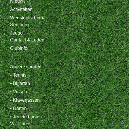
Nieuws
Activiteiten
Wedstrijdschema
Senioren
Jeugd
Contact & Leden
Clubinfo
Andere sporten
• Tennis
• Biljarten
• Vissen
• Klaverjassen
• Darten
• Jeu de boules
Vacatures