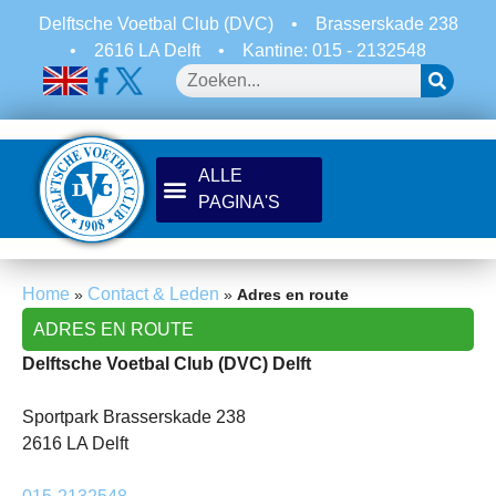
Delftsche Voetbal Club (DVC)
•
Brasserskade 238
•
2616 LA Delft
•
Kantine: 015 - 2132548
Home
Contact & Leden
»
»
Adres en route
ADRES EN ROUTE
Delftsche Voetbal Club (DVC) Delft
Sportpark Brasserskade 238
2616 LA Delft