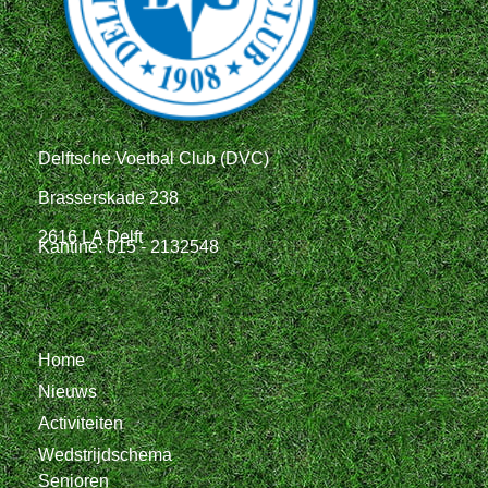
Delftsche Voetbal Club (DVC)
Brasserskade 238
2616 LA Delft
Kantine: 015 - 2132548
Home
Nieuws
Activiteiten
Wedstrijdschema
Senioren