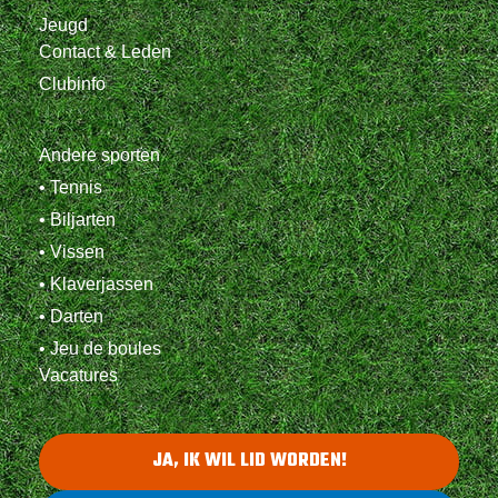
Jeugd
Contact & Leden
Clubinfo
Andere sporten
• Tennis
• Biljarten
• Vissen
• Klaverjassen
• Darten
• Jeu de boules
Vacatures
JA, IK WIL LID WORDEN!