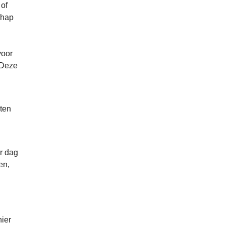
 of
chap
voor
 Deze
sten
er dag
en,
ier