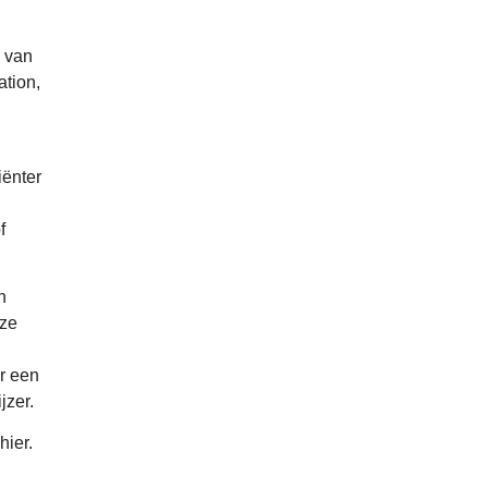
 van
ation,
iënter
f
n
nze
or een
jzer.
hier.