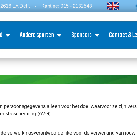
2616 LA Delft
•
Kantine: 015 - 2132548
d
Andere sporten
Sponsors
Contact & L
n persoonsgegevens alleen voor het doel waarvoor ze zijn vers
vensbescherming (AVG).
 de verwerkingsverantwoordelijke voor de verwerking van jouw