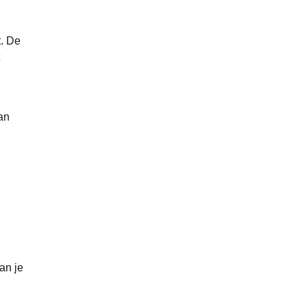
t. De
an
an je