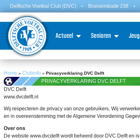
Delftsche Voetbal Club (DVC)
•
Brasserskade 238
•
Actueel
Senioren
Jeug
Home
Clubinfo
»
»
Privacyverklaring DVC Delft
PRIVACYVERKLARING DVC DELFT
DVC Delft
www.dvcdelft.nl
Wij respecteren de privacy van onze gebruikers. Wij verwerke
en in overeenstemming met de Algemene Verordening Gege
Over ons
De website www.dvcdelft wordt beheerd door DVC Delft en is