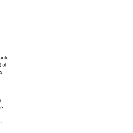
ante
 of
ns
n
We
-