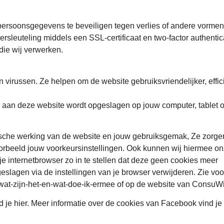
rsoonsgegevens te beveiligen tegen verlies of andere vormen
leuteling middels een SSL-certificaat en two-factor authentic
die wij verwerken.
n virussen. Ze helpen om de website gebruiksvriendelijker, effic
ek aan deze website wordt opgeslagen op jouw computer, tablet o
nische werking van de website en jouw gebruiksgemak, Ze zorge
orbeeld jouw voorkeursinstellingen. Ook kunnen wij hiermee o
je internetbrowser zo in te stellen dat deze geen cookies meer
geslagen via de instellingen van je browser verwijderen. Zie vo
ies-wat-zijn-het-en-wat-doe-ik-ermee of op de website van ConsuWi
 je hier. Meer informatie over de cookies van Facebook vind je 