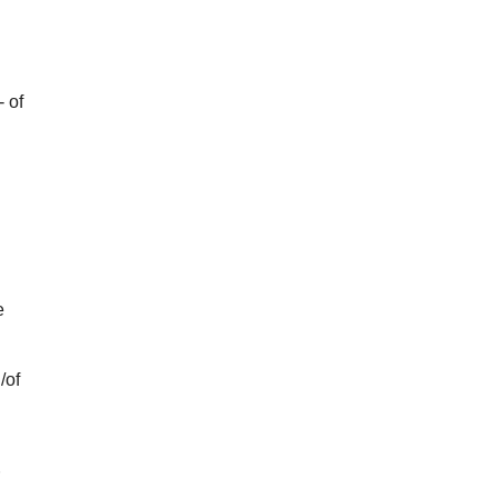
 of
e
/of