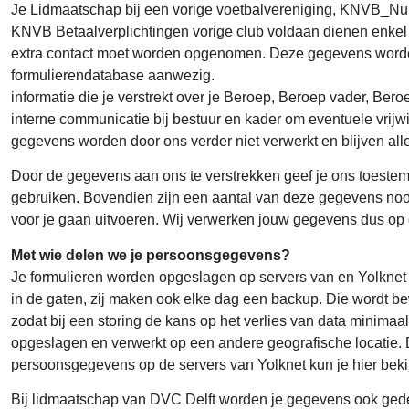
Je Lidmaatschap bij een vorige voetbalvereniging, KNVB_Numm
KNVB Betaalverplichtingen vorige club voldaan dienen enkel 
extra contact moet worden opgenomen. Deze gegevens worden 
formulierendatabase aanwezig.
informatie die je verstrekt over je Beroep, Beroep vader, Beroe
interne communicatie bij bestuur en kader om eventuele vrijwi
gegevens worden door ons verder niet verwerkt en blijven al
Door de gegevens aan ons te verstrekken geef je ons toes
gebruiken. Bovendien zijn een aantal van deze gegevens nood
voor je gaan uitvoeren. Wij verwerken jouw gegevens dus op g
Met wie delen we je persoonsgegevens?
Je formulieren worden opgeslagen op servers van en Yolknet I
in de gaten, zij maken ook elke dag een backup. Die wordt b
zodat bij een storing de kans op het verlies van data mini
opgeslagen en verwerkt op een andere geografische locatie. 
persoonsgegevens op de servers van Yolknet kun je hier beki
Bij lidmaatschap van DVC Delft worden je gegevens ook gede