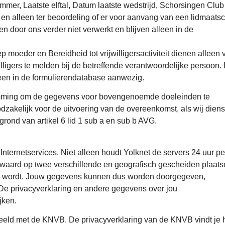
er, Laatste elftal, Datum laatste wedstrijd, Schorsingen Club
en alleen ter beoordeling of er voor aanvang van een lidmaats
door ons verder niet verwerkt en blijven alleen in de
p moeder en Bereidheid tot vrijwilligersactiviteit dienen alleen 
lligers te melden bij de betreffende verantwoordelijke persoon.
leen in de formulierendatabase aanwezig.
temming om de gegevens voor bovengenoemde doeleinden te
zakelijk voor de uitvoering van de overeenkomst, als wij dien
rond van artikel 6 lid 1 sub a en sub b AVG.
nternetservices. Niet alleen houdt Yolknet de servers 24 uur p
ewaard op twee verschillende en geografisch gescheiden plaats
maal wordt. Jouw gegevens kunnen dus worden doorgegeven,
De privacyverklaring en andere gegevens over jou
jken.
eld met de KNVB. De privacyverklaring van de KNVB vindt je h