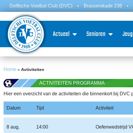
Delftsche Voetbal Club (DVC)
•
Brasserskade 238
•
Actueel
Senioren
Jeug
Home
»
Activiteiten
ACTIVITEITEN PROGRAMMA
Hier een overzicht van de activiteiten die binnenkort bij DVC 
Datum
Tijd
Activiteit
8 aug.
14:00
Oefenwedstrijd V