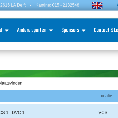
2616 LA Delft
•
Kantine: 015 - 2132548
d
Andere sporten
Sponsors
Contact & L
plaatsvinden.
Locatie
CS 1 - DVC 1
VCS