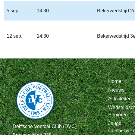
5 sep.
14:30
Bekerwedstrijd 2
12 sep.
14:30
Bekerwedstrijd 3
Home
Nieuws
Activiteiten
Wedstrijds
Senioren
Jeugd
Delftsche Voetbal Club (DVC)
Contact & L