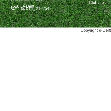
Clubinfo
2616 LA Delft
Kantine: 015 - 2132548
Copyright © Delf