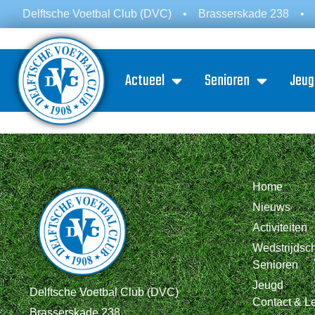
Delftsche Voetbal Club (DVC)
•
Brasserskade 238
•
Actueel
Senioren
Jeug
Home
Nieuws
Activiteiten
Wedstrijds
Senioren
Jeugd
Delftsche Voetbal Club (DVC)
Contact & L
Brasserskade 238