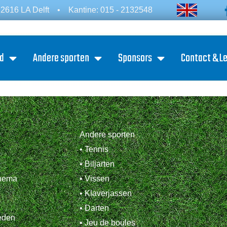
2616 LA Delft
•
Kantine: 015 - 2132548
d
Andere sporten
Sponsors
Contact & L
Andere sporten
• Tennis
• Biljarten
chema
• Vissen
• Klaverjassen
• Darten
eden
• Jeu de boules