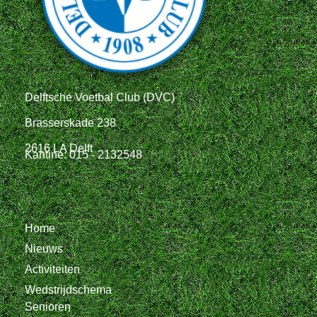
Delftsche Voetbal Club (DVC)
Brasserskade 238
2616 LA Delft
Kantine: 015 - 2132548
Home
Nieuws
Activiteiten
Wedstrijdschema
Senioren