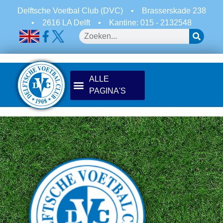
Delftsche Voetbal Club (DVC)
•
Brasserskade 238
•
2616 LA Delft
•
Kantine: 015 - 2132548