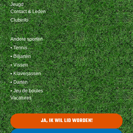
Jeugd
Contact & Leden
Clubinfo
Andere sporten
• Tennis
• Biljarten
• Vissen
• Klaverjassen
• Darten
• Jeu de boules
Vacatures
JA, IK WIL LID WORDEN!