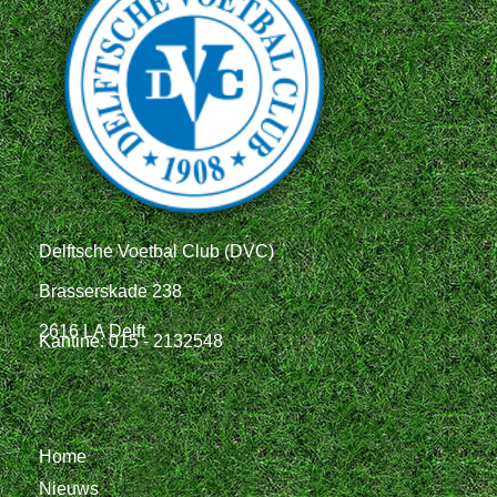
Delftsche Voetbal Club (DVC)
Brasserskade 238
2616 LA Delft
Kantine: 015 - 2132548
Home
Nieuws