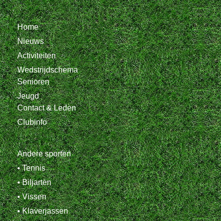
Home
Nieuws
Activiteiten
Wedstrijdschema
Senioren
Jeugd
Contact & Leden
Clubinfo
Andere sporten
• Tennis
• Biljarten
• Vissen
• Klaverjassen