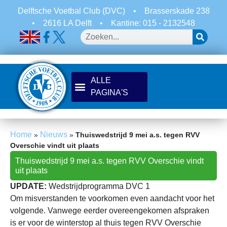
Delftsche Voetbal Club (DVC)
•
Brasserskade 238
•
2616 LA Delft
•
Kantine: 015 - 2132548
Home
Nieuws
»
»
Thuiswedstrijd 9 mei a.s. tegen RVV
Overschie vindt uit plaats
Thuiswedstrijd 9 mei a.s. tegen RVV Overschie vindt
uit plaats
UPDATE:
Wedstrijdprogramma DVC 1
Om misverstanden te voorkomen even aandacht voor het
volgende. Vanwege eerder overeengekomen afspraken
is er voor de winterstop al thuis tegen RVV Overschie