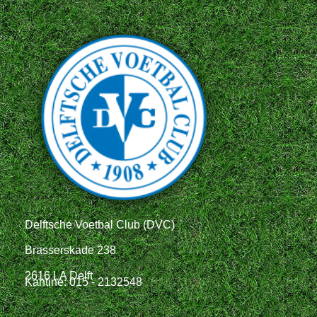
Delftsche Voetbal Club (DVC)
Brasserskade 238
2616 LA Delft
Kantine: 015 - 2132548