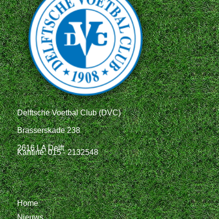
Delftsche Voetbal Club (DVC)
Brasserskade 238
2616 LA Delft
Kantine: 015 - 2132548
Home
Nieuws