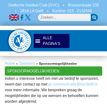
Delftsche Voetbal Club (DVC)
•
Brasserskade 238
•
2616 LA Delft
•
Kantine: 015 - 2132548
Home
Sponsors
»
»
Sponsormogelijkheden
SPONSORMOGELIJKHEDEN
Indien u interesse heeft om met uw bedrijf te sponsoren,
neem dan contact op met
pr-communicatie@dvcdelft.nl
voor meer informatie. We bespreken graag de
mogelijkheden die op uw wensen en behoeften kunnen
worden afgestemd.