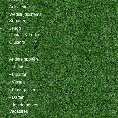
Activiteiten
Wedstrijdschema
Senioren
Jeugd
Contact & Leden
Clubinfo
Andere sporten
• Tennis
• Biljarten
• Vissen
• Klaverjassen
• Darten
• Jeu de boules
Vacatures