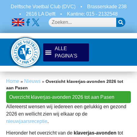
Delftsche Voetbal Club (DVC)
•
Brasserskade 238
•
2616 LA Delft
•
Kantine: 015 - 2132548
Home
Nieuws
»
»
Overzicht klaverjas-avonden 2026 tot
aan Pasen
Overzicht klaverjas-avonden 2026 tot aan Pasen
Allereerst wensen wij iedereen een gelukkig en gezond
2026 en wellicht zien wij elkaar op de
nieuwjaarsreceptie
.
Hieronder het overzicht van de
klaverjas-avonden
tot