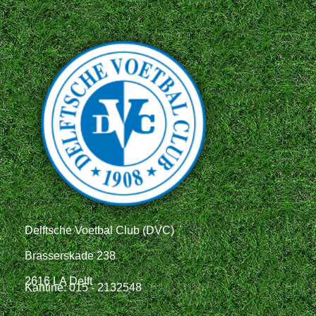
Delftsche Voetbal Club (DVC)
Brasserskade 238
2616 LA Delft
Kantine: 015 - 2132548