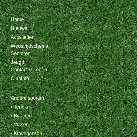
Home
Nieuws
Activiteiten
Wedstrijdschema
Senioren
Jeugd
Contact & Leden
Clubinfo
Andere sporten
• Tennis
• Biljarten
• Vissen
• Klaverjassen