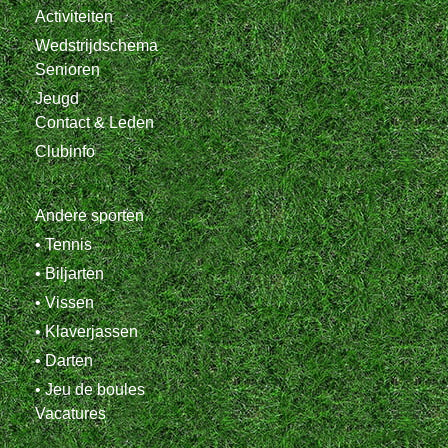
Activiteiten
Wedstrijdschema
Senioren
Jeugd
Contact & Leden
Clubinfo
Andere sporten
• Tennis
• Biljarten
• Vissen
• Klaverjassen
• Darten
• Jeu de boules
Vacatures