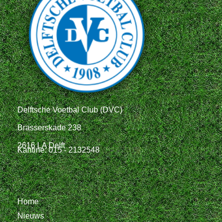
Delftsche Voetbal Club (DVC)
Brasserskade 238
2616 LA Delft
Kantine: 015 - 2132548
Home
Nieuws