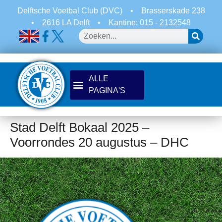
Delftsche Voetbal Club (DVC)
•
Brasserskade 238
•
2616 LA Delft
•
Kantine: 015 - 2132548
Stad Delft Bokaal 2025 –
Voorrondes 20 augustus – DHC