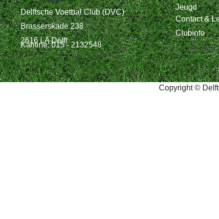
Jeugd
Delftsche Voetbal Club (DVC)
Contact & L
Brasserskade 238
Clubinfo
2616 LA Delft
Kantine: 015 - 2132548
Copyright © Delf