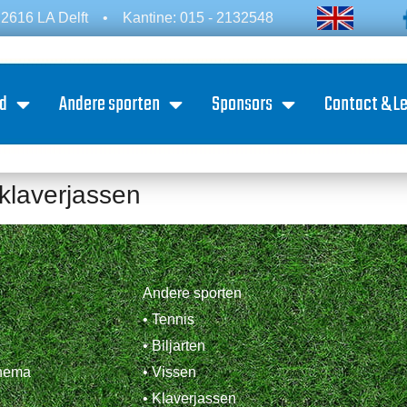
2616 LA Delft
•
Kantine: 015 - 2132548
d
Andere sporten
Sponsors
Contact & L
klaverjassen
Andere sporten
• Tennis
• Biljarten
chema
• Vissen
• Klaverjassen