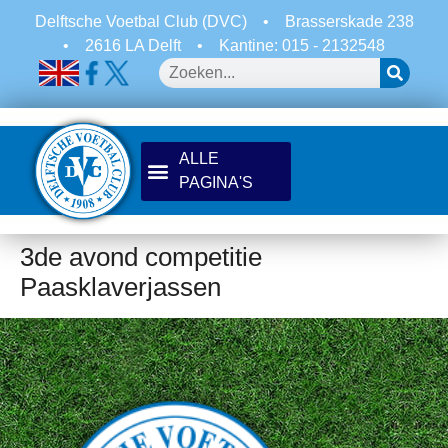
Delftsche Voetbal Club (DVC)
•
Brasserskade 238
•
2616 LA Delft
•
Kantine: 015 - 2132548
3de avond competitie
Paasklaverjassen