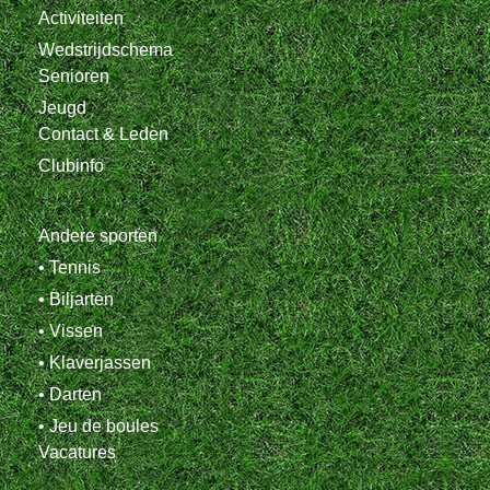
Activiteiten
Wedstrijdschema
Senioren
Jeugd
Contact & Leden
Clubinfo
Andere sporten
• Tennis
• Biljarten
• Vissen
• Klaverjassen
• Darten
• Jeu de boules
Vacatures