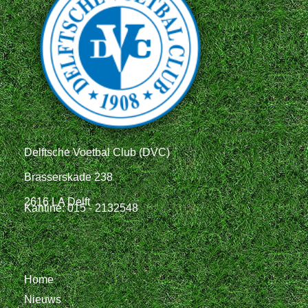
Delftsche Voetbal Club (DVC)
Brasserskade 238
2616 LA Delft
Kantine: 015 - 2132548
Home
Nieuws