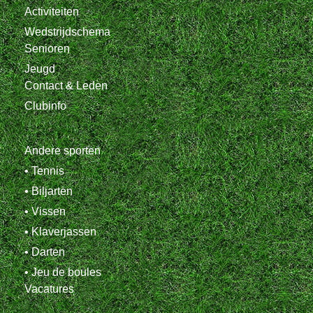
Activiteiten
Wedstrijdschema
Senioren
Jeugd
Contact & Leden
Clubinfo
Andere sporten
• Tennis
• Biljarten
• Vissen
• Klaverjassen
• Darten
• Jeu de boules
Vacatures