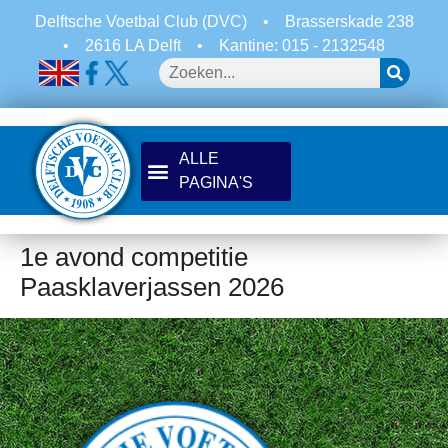
Delftsche Voetbal Club (DVC)
•
Brasserskade 238
•
2616 LA Delft
•
Kantine: 015 - 2132548
1e avond competitie
Paasklaverjassen 2026