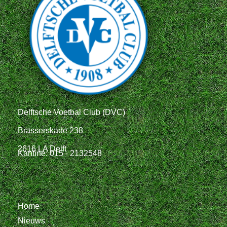
Delftsche Voetbal Club (DVC)
Brasserskade 238
2616 LA Delft
Kantine: 015 - 2132548
Home
Nieuws