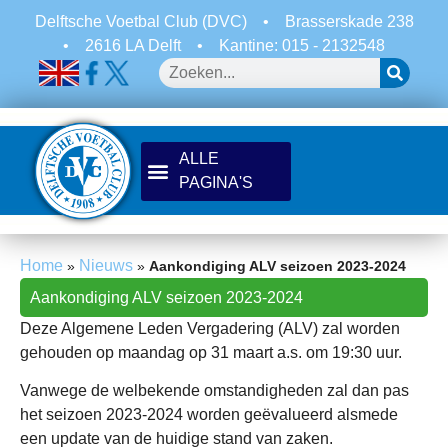
Delftsche Voetbal Club (DVC)
•
Brasserskade 238
•
2616 LA Delft
•
Kantine: 015 - 2132548
Home
Nieuws
»
»
Aankondiging ALV seizoen 2023-2024
Aankondiging ALV seizoen 2023-2024
Deze Algemene Leden Vergadering (ALV) zal worden
gehouden op maandag op 31 maart a.s. om 19:30 uur.
Vanwege de welbekende omstandigheden zal dan pas
het seizoen 2023-2024 worden geëvalueerd alsmede
een update van de huidige stand van zaken.