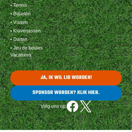
• Tennis
• Biljarten
• Vissen
• Klaverjassen
• Darten
• Jeu de boules
Vacatures
JA, IK WIL LID WORDEN!
SPONSOR WORDEN? KLIK HIER.
Volg ons op: