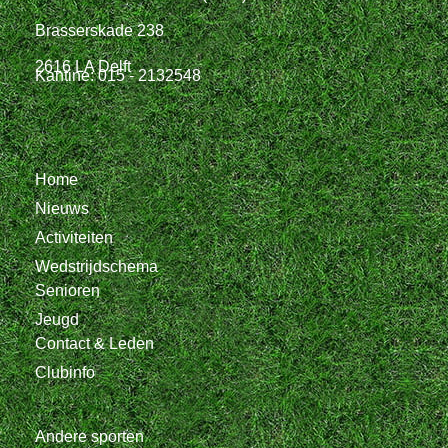
Brasserskade 238
2616 LA Delft
Kantine: 015 - 2132548
Home
Nieuws
Activiteiten
Wedstrijdschema
Senioren
Jeugd
Contact & Leden
Clubinfo
Andere sporten